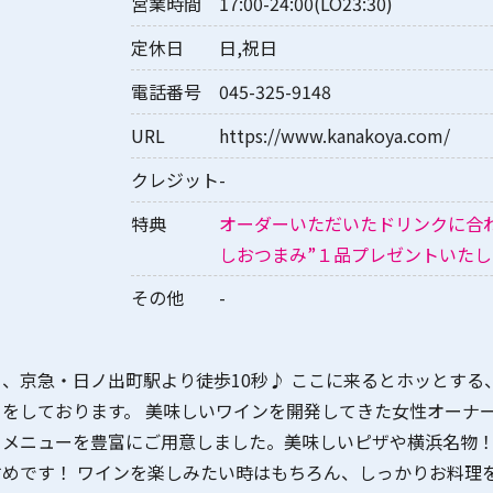
営業時間
17:00-24:00(LO23:30)
定休日
日,祝日
電話番号
045-325-9148
URL
https://www.kanakoya.com/
クレジット
-
特典
オーダーいただいたドリンクに合
しおつまみ”１品プレゼントいた
その他
-
、京急・日ノ出町駅より徒歩10秒♪ ここに来るとホッとする
をしております。 美味しいワインを開発してきた女性オーナ
うメニューを豊富にご用意しました。美味しいピザや横浜名物
めです！ ワインを楽しみたい時はもちろん、しっかりお料理