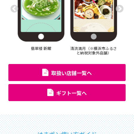
C（※横
翡翠楼 新館
清流満月（※横浜市ふるさ
ス
象外店
と納税対象外店舗）
NAR
と
取扱い店舗一覧へ
ギフト一覧へ