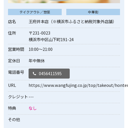
テイクアウト／惣菜
中華街
店名
王府井本店（※横浜市ふるさと納税対象外店舗）
住所
〒231-0023
横浜市中区山下町191-24
営業時間
10:00～21:00
定休日
年中無休
電話番号
0456411595
URL
https://www.wangfujing.co.jp/top/takeout/honte
クレジット
---
特典
なし
その他