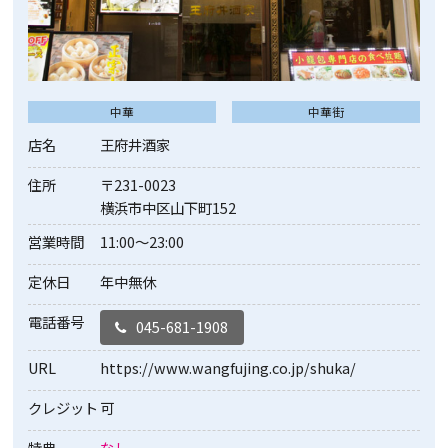
中華
中華街
店名
王府井酒家
住所
〒231-0023
横浜市中区山下町152
営業時間
11:00～23:00
定休日
年中無休
電話番号
045-681-1908
URL
https://www.wangfujing.co.jp/shuka/
クレジット
可
特典
なし