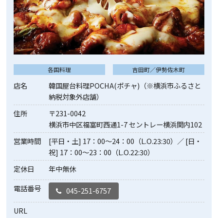
各国料理
吉田町／伊勢佐木町
店名
韓国屋台料理POCHA(ポチャ)（※横浜市ふるさと
納税対象外店舗）
住所
〒231-0042
横浜市中区福富町西通1-7 セントレー横浜関内102
営業時間
[平日・土] 17：00～24：00（L.O.23:30）／ [日・
祝] 17：00～23：00（L.O.22:30）
定休日
年中無休
電話番号
045-251-6757
URL